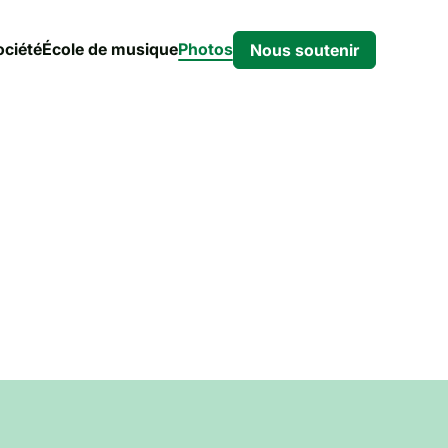
ociété
École de musique
Photos
Nous soutenir